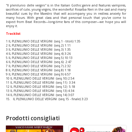
''Il plenilunio delle vergini'' is in the Italian Gothic genre and features vampires,
sacrifices of cute, young virgins, the wonderful Rosalba Neri in the cast and many
beautiful cues by the Maestro that will accompany you in restless anxiety for
many hours. With great class and that personal touch that you've come to
expect from Beat Records—long-time fans of this composer—we hope you will
enjoy it.
Tracklist
1 IL PLENILUNIO DELLE VERGINI (seq.1 - titoli) 1:35
2 IL PLENILUNIO DELLE VERGINI (seq.2) 1:11
3 IL PLENILUNIO DELLE VERGINI (seq.3) 1:35
4 IL PLENILUNIO DELLE VERGINI (seq.4) 3:26
5 IL PLENILUNIO DELLE VERGINI (seq.5) 10:13
6 IL PLENILUNIO DELLE VERGINI (seq.6) 2:47
7 IL PLENILUNIO DELLE VERGINI (seq.7) 2:32
8 IL PLENILUNIO DELLE VERGINI (seq.8) 1:18
9 IL PLENILUNIO DELLE VERGINI (seq.9) 6:57
10 IL PLENILUNIO DELLE VERGINI (seq.10) 2:54
11 IL PLENILUNIO DELLE VERGINI (seq.11) 3:34
12 IL PLENILUNIO DELLE VERGINI (seq.12) 5:18
13 IL PLENILUNIO DELLE VERGINI (seq.13) 4:34
14 IL PLENILUNIO DELLE VERGINI (seq.14) 3:07
15. IL PLENILUNIO DELLE VERGINI (seq.15 - finale) 3:23
Prodotti consigliati