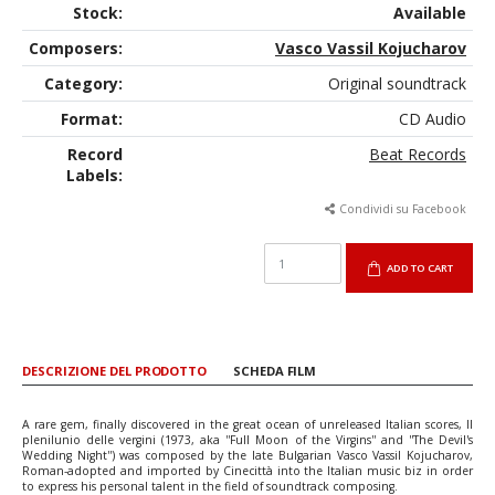
Stock:
Available
Composers:
Vasco Vassil Kojucharov
Category:
Original soundtrack
Format:
CD Audio
Record
Beat Records
Labels:
Condividi su Facebook
ADD TO CART
DESCRIZIONE DEL PRODOTTO
SCHEDA FILM
A rare gem, finally discovered in the great ocean of unreleased Italian scores, Il
plenilunio delle vergini (1973, aka ''Full Moon of the Virgins'' and ''The Devil's
Wedding Night'') was composed by the late Bulgarian Vasco Vassil Kojucharov,
Roman-adopted and imported by Cinecittà into the Italian music biz in order
to express his personal talent in the field of soundtrack composing.