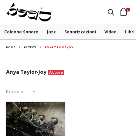
0
Colonne Sonore
Jazz
Sonorizzazioni
Video
Libri
HOME
ARTISTI
ANYA TAYLOR-JOY
Anya Taylor-Joy
Attore