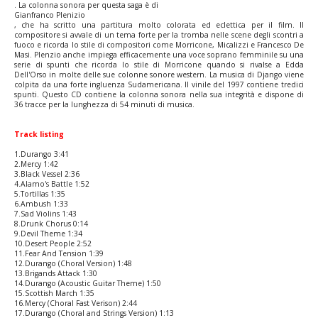
. La colonna sonora per questa saga è di
Gianfranco Plenizio
, che ha scritto una partitura molto colorata ed eclettica per il film. Il
compositore si avvale di un tema forte per la tromba nelle scene degli scontri a
fuoco e ricorda lo stile di compositori come Morricone, Micalizzi e Francesco De
Masi. Plenzio anche impiega efficacemente una voce soprano femminile su una
serie di spunti che ricorda lo stile di Morricone quando si rivalse a Edda
Dell'Orso in molte delle sue colonne sonore western. La musica di Django viene
colpita da una forte ingluenza Sudamericana. Il vinile del 1997 contiene tredici
spunti. Questo CD contiene la colonna sonora nella sua integrità e dispone di
36 tracce per la lunghezza di 54 minuti di musica.
Track listing
1.Durango 3:41
2.Mercy 1:42
3.Black Vessel 2:36
4.Alamo's Battle 1:52
5.Tortillas 1:35
6.Ambush 1:33
7.Sad Violins 1:43
8.Drunk Chorus 0:14
9.Devil Theme 1:34
10.Desert People 2:52
11.Fear And Tension 1:39
12.Durango (Choral Version) 1:48
13.Brigands Attack 1:30
14.Durango (Acoustic Guitar Theme) 1:50
15.Scottish March 1:35
16.Mercy (Choral Fast Verison) 2:44
17.Durango (Choral and Strings Version) 1:13