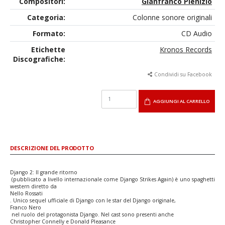
Compositori:
Gianfranco Plenizio
Categoria:
Colonne sonore originali
Formato:
CD Audio
Etichette
Kronos Records
Discografiche:
Condividi su Facebook
AGGIUNGI AL CARRELLO
DESCRIZIONE DEL PRODOTTO
Django 2: Il grande ritorno
(pubblicato a livello internazionale come Django Strikes Again) è uno spaghetti
western diretto da
Nello Rossati
. Unico sequel ufficiale di Django con le star del Django originale,
Franco Nero
nel ruolo del protagonista Django. Nel cast sono presenti anche
Christopher Connelly e Donald Pleasance