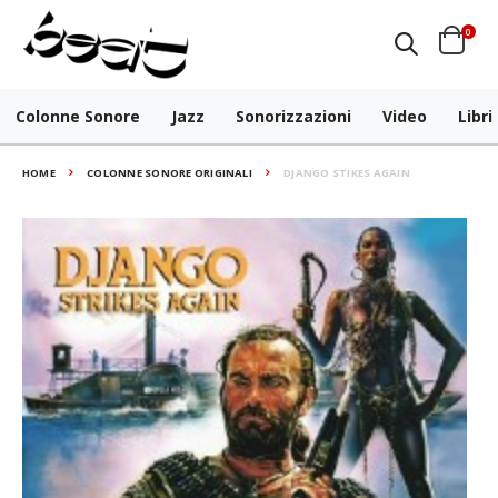
0
Colonne Sonore
Jazz
Sonorizzazioni
Video
Libri
HOME
COLONNE SONORE ORIGINALI
DJANGO STIKES AGAIN