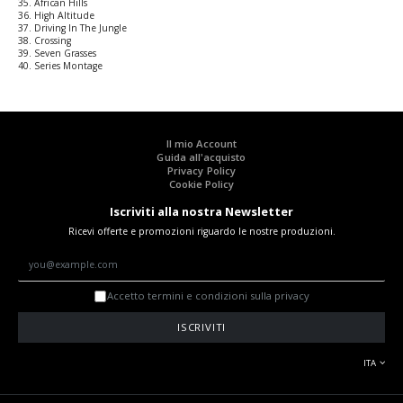
35. African Hills
36. High Altitude
37. Driving In The Jungle
38. Crossing
39. Seven Grasses
40. Series Montage
Il mio Account
Guida all'acquisto
Privacy Policy
Cookie Policy
Iscriviti alla nostra Newsletter
Ricevi offerte e promozioni riguardo le nostre produzioni.
Accetto termini e condizioni sulla privacy
ISCRIVITI
ITA