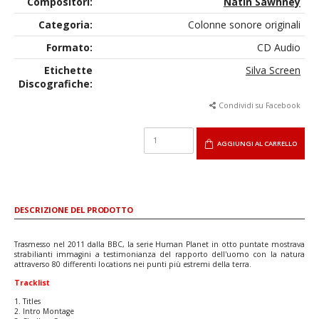
Compositori:
Natin Sawhney
Categoria:
Colonne sonore originali
Formato:
CD Audio
Etichette
Silva Screen
Discografiche:
Condividi su Facebook
AGGIUNGI AL CARRELLO
DESCRIZIONE DEL PRODOTTO
Trasmesso nel 2011 dalla BBC, la serie Human Planet in otto puntate mostrava
strabilianti immagini a testimonianza del rapporto dell'uomo con la natura
attraverso 80 differenti locations nei punti più estremi della terra.
Tracklist
1. Titles
2. Intro Montage