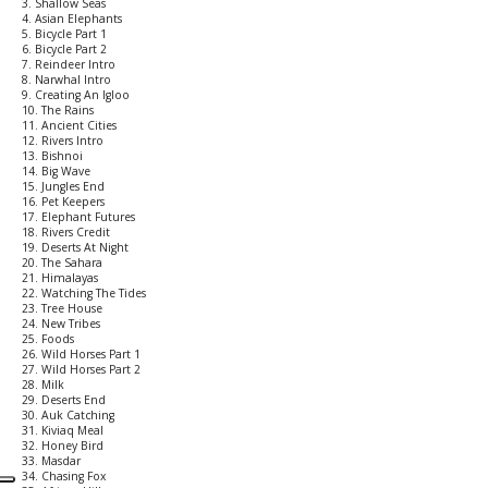
3. Shallow Seas
4. Asian Elephants
5. Bicycle Part 1
6. Bicycle Part 2
7. Reindeer Intro
8. Narwhal Intro
9. Creating An Igloo
10. The Rains
11. Ancient Cities
12. Rivers Intro
13. Bishnoi
14. Big Wave
15. Jungles End
16. Pet Keepers
17. Elephant Futures
18. Rivers Credit
19. Deserts At Night
20. The Sahara
21. Himalayas
22. Watching The Tides
23. Tree House
24. New Tribes
25. Foods
26. Wild Horses Part 1
27. Wild Horses Part 2
28. Milk
29. Deserts End
30. Auk Catching
31. Kiviaq Meal
32. Honey Bird
33. Masdar
34. Chasing Fox