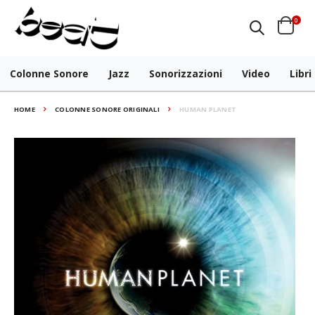
0
Colonne Sonore
Jazz
Sonorizzazioni
Video
Libri
HOME
COLONNE SONORE ORIGINALI
HUMAN PLANET