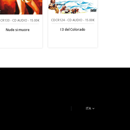
CDCR124 - CD AUDIO - 15.00€
CR133 - CD AUDIO - 15.00€
I 3 del Colorado
Nude si muore
ITA