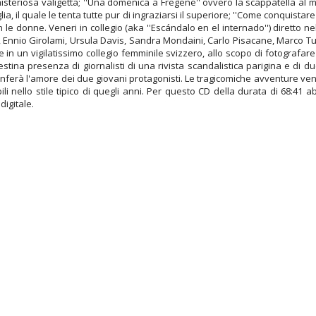
 misteriosa valigetta; ''Una domenica a Fregene'' ovvero la scappatella al
ia, il quale le tenta tutte pur di ingraziarsi il superiore; ''Come conquistar
on le donne. Veneri in collegio (aka ''Escándalo en el internado'') dirett
ia, Ennio Girolami, Ursula Davis, Sandra Mondaini, Carlo Pisacane, Marco Tull
re in un vigilatissimo collegio femminile svizzero, allo scopo di fotograf
na presenza di giornalisti di una rivista scandalistica parigina e di due f
ionferà l'amore dei due giovani protagonisti. Le tragicomiche avventure v
bili nello stile tipico di quegli anni. Per questo CD della durata di 68:4
digitale.