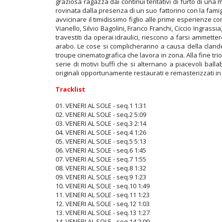
graziosa ragazza dai continui tentativi di furto di una
rovinata dalla presenza di un suo fattorino con la famigl
avvicinare il timidissimo figlio alle prime esperienze c
Vianello, Silvio Bagolini, Franco Franchi, Ciccio Ingrass
travestiti da operai idraulici, riescono a farsi ammette
arabo. Le cose si complicheranno a causa della clandesti
troupe cinematografica che lavora in zona. Alla fine tr
serie di motivi buffi che si alternano a piacevoli balla
originali opportunamente restaurati e remasterizzati in 
Tracklist
01. VENERI AL SOLE - seq.1 1:31
02. VENERI AL SOLE - seq.2 5:09
03. VENERI AL SOLE - seq.3 2:14
04. VENERI AL SOLE - seq.4 1:26
05. VENERI AL SOLE - seq.5 5:13
06. VENERI AL SOLE - seq.6 1:45
07. VENERI AL SOLE - seq.7 1:55
08. VENERI AL SOLE - seq.8 1:32
09. VENERI AL SOLE - seq.9 1:23
10. VENERI AL SOLE - seq.10 1:49
11. VENERI AL SOLE - seq.11 1:23
12. VENERI AL SOLE - seq.12 1:03
13. VENERI AL SOLE - seq.13 1:27
14. VENERI AL SOLE - seq.14 2:09