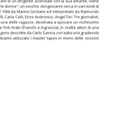
 mare di un dirigente aziendale con la sua amante, viene
e le donne'': un vecchio dongiovanni cerca in vari modi di
o nel 1966 da Marino Girolami ed interpretato da Raimondo
i, Carla Calò, Enzo Andronico, Angel Ter: Tre giornalisti,
are una delle ragazze, destinata a sposare un ricchissimo
inti Arabi (Franchi e Ingrassia) ,in realtà attori di una
engono descritte da Carlo Savina con tutta una gradevole
1 abbiamo utilizzato i master tapes in mono delle session