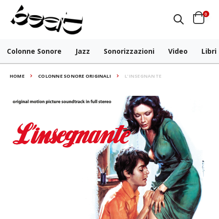
0
Colonne Sonore
Jazz
Sonorizzazioni
Video
Libri
HOME
COLONNE SONORE ORIGINALI
L'INSEGNANTE