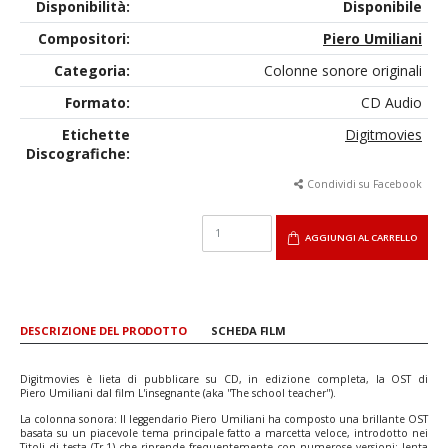
Disponibilità:
Disponibile
Compositori:
Piero Umiliani
Categoria:
Colonne sonore originali
Formato:
CD Audio
Etichette
Digitmovies
Discografiche:
Condividi su Facebook
AGGIUNGI AL CARRELLO
DESCRIZIONE DEL PRODOTTO
SCHEDA FILM
Digitmovies è lieta di pubblicare su CD, in edizione completa, la OST di
Piero Umiliani dal film L'insegnante (aka ''The school teacher'').
La colonna sonora: Il leggendario Piero Umiliani ha composto una brillante OST
basata su un piacevole tema principale fatto a marcetta veloce, introdotto nei
Titoli di testa (Tr.1) che riprende frequentemente con numerose versioni: lenta