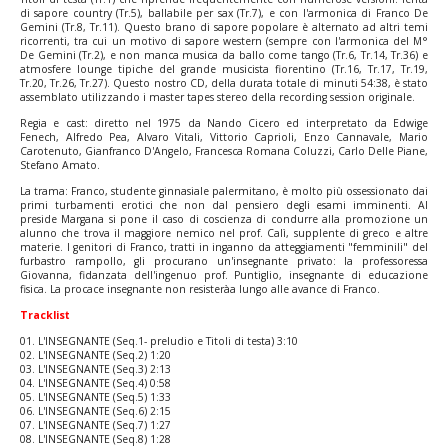
di sapore country (Tr.5), ballabile per sax (Tr.7), e con l'armonica di Franco De
Gemini (Tr.8, Tr.11). Questo brano di sapore popolare è alternato ad altri temi
ricorrenti, tra cui un motivo di sapore western (sempre con l'armonica del M°
De Gemini (Tr.2), e non manca musica da ballo come tango (Tr.6, Tr.14, Tr.36) e
atmosfere lounge tipiche del grande musicista fiorentino (Tr.16, Tr.17, Tr.19,
Tr.20, Tr.26, Tr.27). Questo nostro CD, della durata totale di minuti 54:38, è stato
assemblato utilizzando i master tapes stereo della recording session originale.
Regia e cast: diretto nel 1975 da Nando Cicero ed interpretato da Edwige
Fenech, Alfredo Pea, Alvaro Vitali, Vittorio Caprioli, Enzo Cannavale, Mario
Carotenuto, Gianfranco D'Angelo, Francesca Romana Coluzzi, Carlo Delle Piane,
Stefano Amato.
La trama: Franco, studente ginnasiale palermitano, è molto più ossessionato dai
primi turbamenti erotici che non dal pensiero degli esami imminenti. Al
preside Margana si pone il caso di coscienza di condurre alla promozione un
alunno che trova il maggiore nemico nel prof. Calì, supplente di greco e altre
materie. I genitori di Franco, tratti in inganno da atteggiamenti "femminili" del
furbastro rampollo, gli procurano un'insegnante privato: la professoressa
Giovanna, fidanzata dell'ingenuo prof. Puntiglio, insegnante di educazione
fisica. La procace insegnante non resisteràa lungo alle avance di Franco.
Tracklist
01. L'INSEGNANTE (Seq.1- preludio e Titoli di testa) 3:10
02. L'INSEGNANTE (Seq.2) 1:20
03. L'INSEGNANTE (Seq.3) 2:13
04. L'INSEGNANTE (Seq.4) 0:58
05. L'INSEGNANTE (Seq.5) 1:33
06. L'INSEGNANTE (Seq.6) 2:15
07. L'INSEGNANTE (Seq.7) 1:27
08. L'INSEGNANTE (Seq.8) 1:28