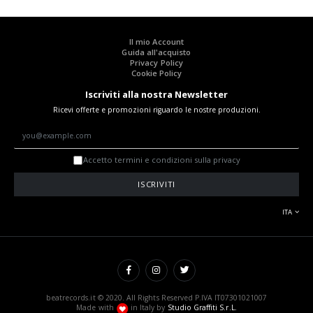
Il mio Account
Guida all'acquisto
Privacy Policy
Cookie Policy
Iscriviti alla nostra Newsletter
Ricevi offerte e promozioni riguardo le nostre produzioni.
Accetto termini e condizioni sulla privacy
ISCRIVITI
ITA
beatrecords.it © 2020. All Rights Reserved P.IVA IT07301021007
Made with
in Italy by
Studio Graffiti S.r.L.