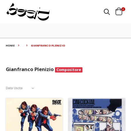
0
HOME
GIANFRANCO PLENIZIO
Gianfranco Plenizio
Compositore